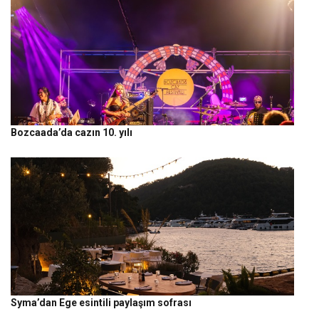
Bozcaada’da cazın 10. yılı
Syma’dan Ege esintili paylaşım sofrası