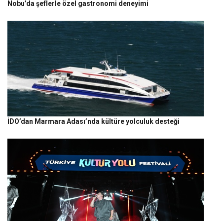
Nobu’da şeflerle özel gastronomi deneyimi
İDO’dan Marmara Adası’nda kültüre yolculuk desteği