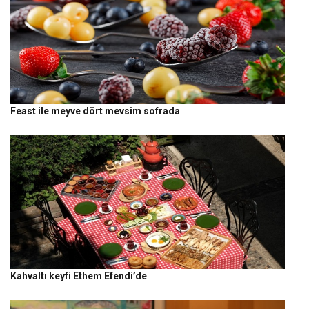
Feast ile meyve dört mevsim sofrada
Kahvaltı keyfi Ethem Efendi’de