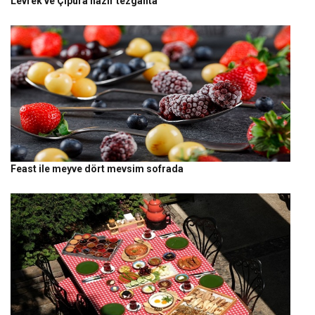
Levrek ve Çipura hazır tezgahta
Feast ile meyve dört mevsim sofrada