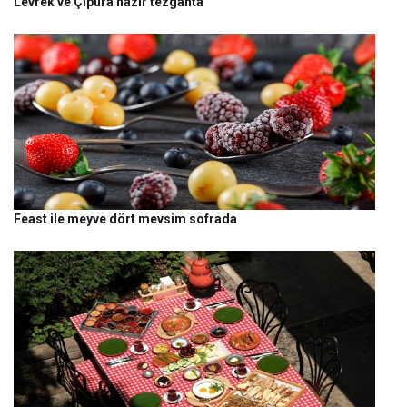
Levrek ve Çipura hazır tezgahta
Feast ile meyve dört mevsim sofrada