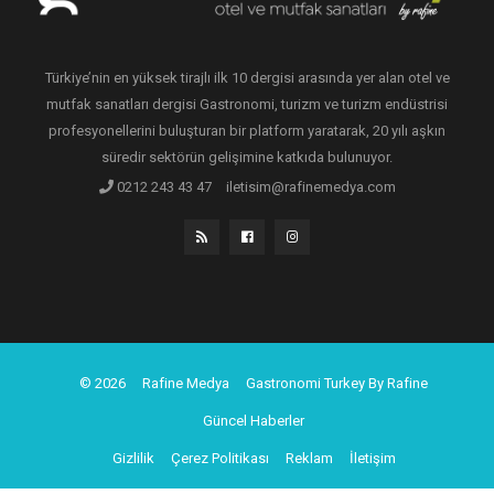
Türkiye’nin en yüksek tirajlı ilk 10 dergisi arasında yer alan otel ve
mutfak sanatları dergisi Gastronomi, turizm ve turizm endüstrisi
profesyonellerini buluşturan bir platform yaratarak, 20 yılı aşkın
süredir sektörün gelişimine katkıda bulunuyor.
0212 243 43 47
iletisim@rafinemedya.com
© 2026
Rafine Medya
Gastronomi Turkey By Rafine
Güncel Haberler
Gizlilik
Çerez Politikası
Reklam
İletişim