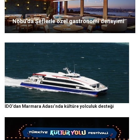
Nobu’da Şeflerle özel gastronomi deneyimi
İDO’dan Marmara Adası’nda kültüre yolculuk desteği