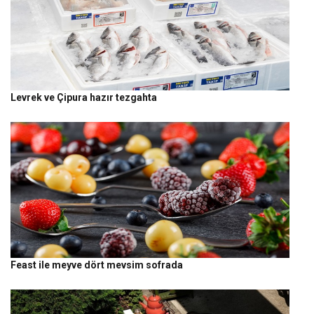
Levrek ve Çipura hazır tezgahta
Feast ile meyve dört mevsim sofrada