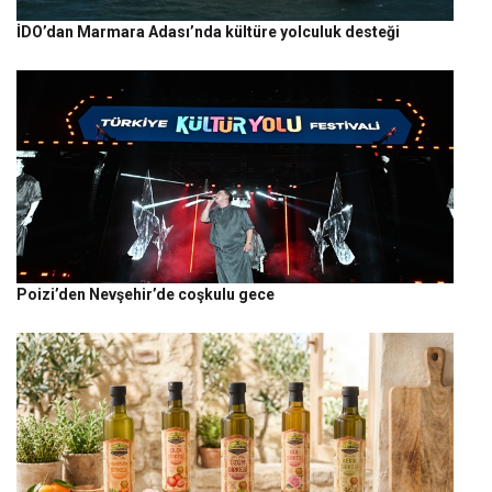
İDO’dan Marmara Adası’nda kültüre yolculuk desteği
Poizi’den Nevşehir’de coşkulu gece