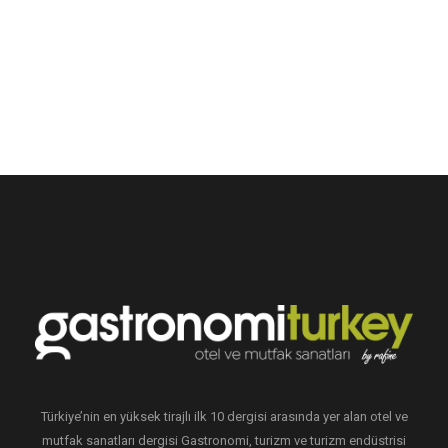
Türkiye’nin en yüksek tirajlı ilk 10 dergisi arasında yer alan otel ve
mutfak sanatları dergisi Gastronomi, turizm ve turizm endüstrisi