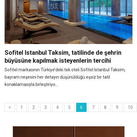
Sofitel Istanbul Taksim, tatilinde de şehrin
büyüsüne kapılmak isteyenlerin tercihi
Sofitel markasının Türkiye’deki tek oteli Sofitel Istanbul Taksim,
bayram neşesini her detayın düşünüldüğü eşsiz bir tatil
konaklamasıyla birleştiriyo...
<
1
2
3
4
5
6
7
8
9
10