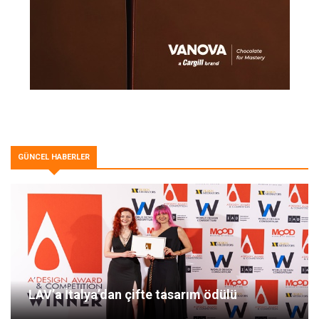
GÜNCEL HABERLER
LAV’a İtalya’dan çifte tasarım ödülü