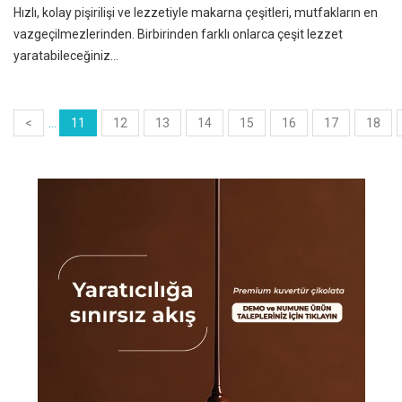
Hızlı, kolay pişirilişi ve lezzetiyle makarna çeşitleri, mutfakların en
vazgeçilmezlerinden. Birbirinden farklı onlarca çeşit lezzet
yaratabileceğiniz...
<
...
11
12
13
14
15
16
17
18