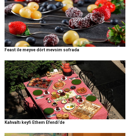
Feast ile meyve dört mevsim sofrada
Kahvaltı keyfi Ethem Efendi’de