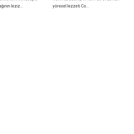
ının leziz...
yöresel lezzeti Co...