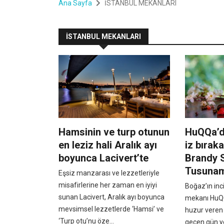
Ana Sayfa
İSTANBUL MEKANLARI
İSTANBUL MEKANLARI
Hamsinin ve turp otunun
HuQQa’d
en leziz hali Aralık ayı
iz bıraka
boyunca Lacivert’te
Brandy 
Tusuna
Eşsiz manzarası ve lezzetleriyle
misafirlerine her zaman en iyiyi
Boğaz’ın inc
sunan Lacivert, Aralık ayı boyunca
mekanı HuQQa
mevsimsel lezzetlerde ‘Hamsi’ ve
huzur veren
‘Turp otu’nu öze...
geçen gün y