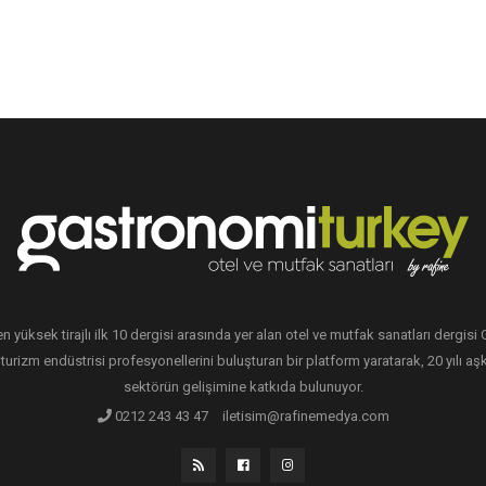
en yüksek tirajlı ilk 10 dergisi arasında yer alan otel ve mutfak sanatları dergis
 turizm endüstrisi profesyonellerini buluşturan bir platform yaratarak, 20 yılı aşk
sektörün gelişimine katkıda bulunuyor.
0212 243 43 47
iletisim@rafinemedya.com