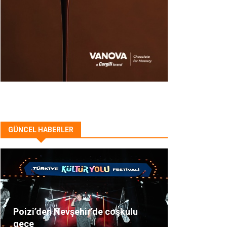
GÜNCEL HABERLER
Poizi’den Nevşehir’de coşkulu
gece