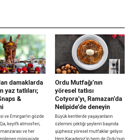
an damaklarda
Ordu Mutfağı’nın
n yaz tatlıları;
yöresel tatlısı
Snaps &
Cotyora’yı, Ramazan’da
mi
Nelipide’de deneyin
isi ve Emirgan’ın gözde
Büyük kentlerde yaşayanların
, keyifli atmosferi,
özlemini çektiği şeylerin başında
 manzarası ve her
şüphesiz yöresel mutfaklar geliyor.
enilenen mönüsüyle
Hem Karadeniz’in hem de Ordu’nun