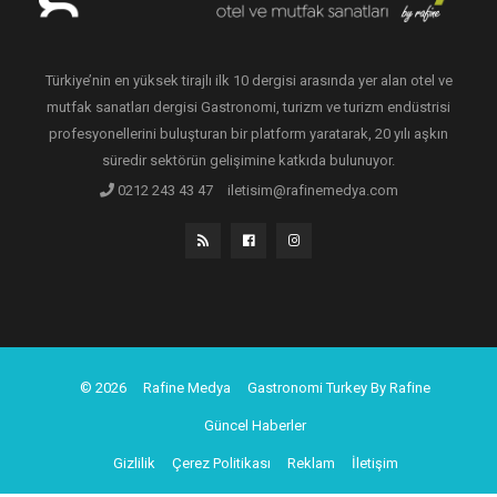
Türkiye’nin en yüksek tirajlı ilk 10 dergisi arasında yer alan otel ve
mutfak sanatları dergisi Gastronomi, turizm ve turizm endüstrisi
profesyonellerini buluşturan bir platform yaratarak, 20 yılı aşkın
süredir sektörün gelişimine katkıda bulunuyor.
0212 243 43 47
iletisim@rafinemedya.com
© 2026
Rafine Medya
Gastronomi Turkey By Rafine
Güncel Haberler
Gizlilik
Çerez Politikası
Reklam
İletişim