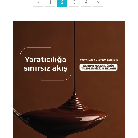
<
1
2
3
4
>