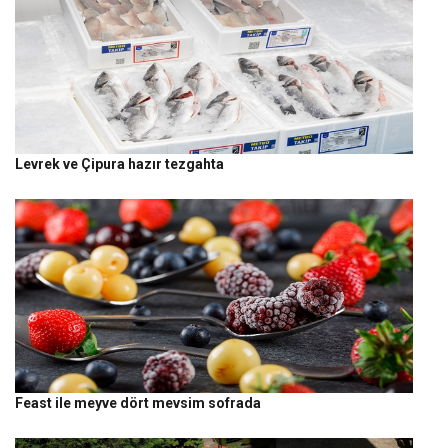
Levrek ve Çipura hazır tezgahta
Feast ile meyve dört mevsim sofrada