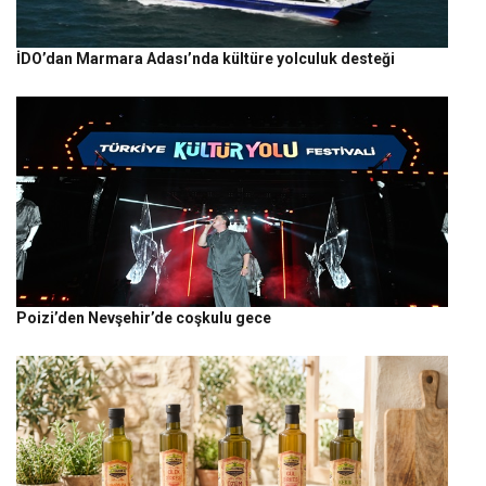
İDO’dan Marmara Adası’nda kültüre yolculuk desteği
Poizi’den Nevşehir’de coşkulu gece