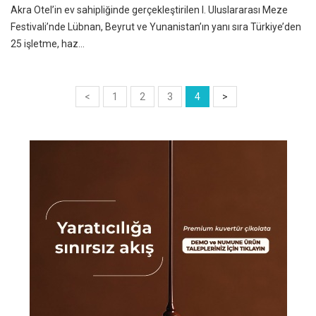
Akra Otel’in ev sahipliğinde gerçekleştirilen I. Uluslararası Meze
Festivali’nde Lübnan, Beyrut ve Yunanistan’ın yanı sıra Türkiye’den
25 işletme, haz...
<
1
2
3
4
>